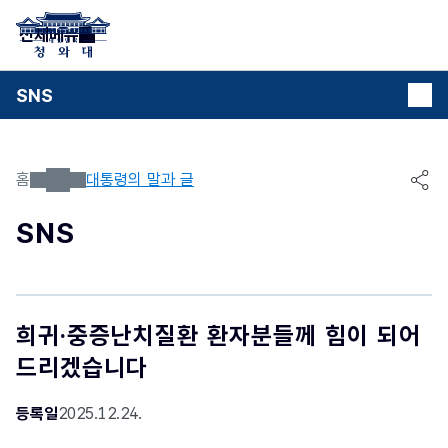
본문 바로가기
전체메뉴
SNS
홈
대통령의 말과 글
공유
SNS
희귀·중증난치질환 환자분들께 힘이 되어
드리겠습니다
등록일
2025.12.24.