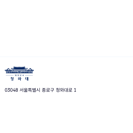
03048 서울특별시 종로구 청와대로 1
청와대 엑스(구 트위터)
유튜브
틱톡
페이스북
엑스
인스타그램
블로그
카카오채널