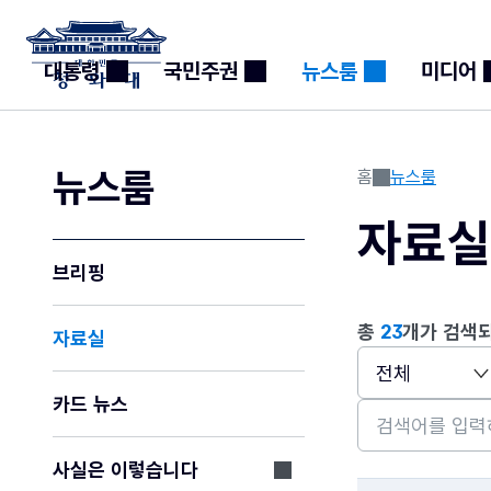
대통령
국민주권
뉴스룸
미디어
목
록
뉴스룸
홈
뉴스룸
자료
브리핑
총
23
개가 검색
자료실
카드 뉴스
사실은 이렇습니다