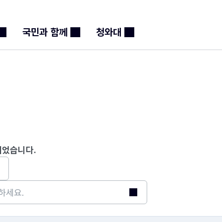
본문 바로가기
메뉴 바로가기
푸터 바로가기
국민과 함께
청와대
실
되었습니다.
검색