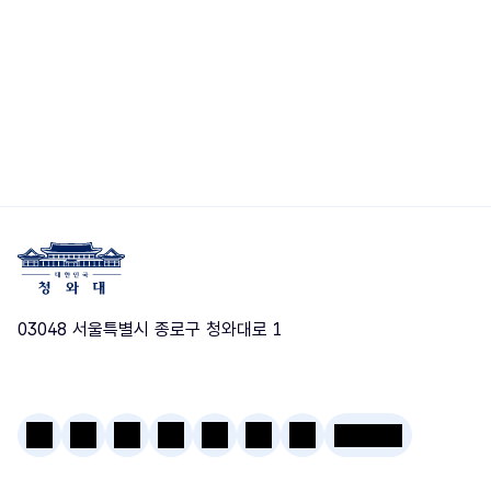
03048 서울특별시 종로구 청와대로 1
청와대 엑스(구 트위터)
유튜브
틱톡
페이스북
엑스
인스타그램
블로그
카카오채널