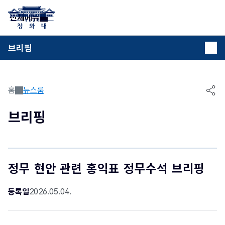
본문 바로가기
전체메뉴
브리핑
홈
뉴스룸
공유
브리핑
정무 현안 관련 홍익표 정무수석 브리핑
등록일
2026.05.04.