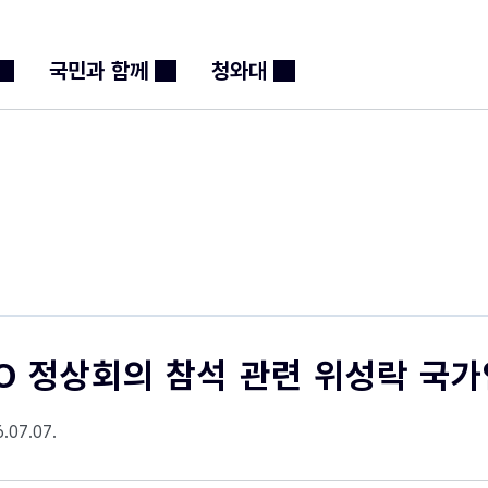
본문 바로가기
메뉴 바로가기
푸터 바로가기
국민과 함께
청와대
핑
O 정상회의 참석 관련 위성락 국
.07.07.