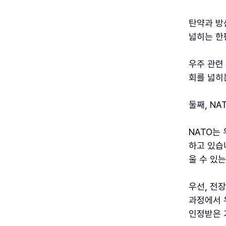
탄약과 방
넓히는 한
우주 관련
회를 넓히
둘째, N
NATO는
하고 있습
울 수 있
우선, 전
과정에서 
인정받은 