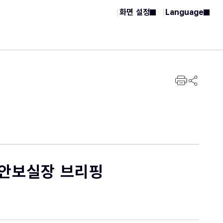
열
화면 설정
Language
기
프린트
공유하기
가안보실장 브리핑