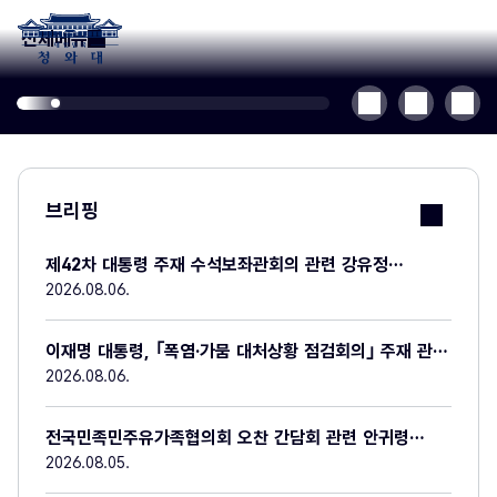
본문 바로가기
전체메뉴
메인슬라이드
메인슬라이드
메인슬라이드
메인슬라이드
메인슬라이드
메인슬라이드
메인슬라이드
메인슬라이드
메인슬라이드
메인슬라이드
메인
메인
메인
메인
메인
메인
이전슬라이드
다음슬라이드
정지
1
2
3
4
5
6
7
8
9
10
슬라이드
슬라이드
슬라이드
슬라이드
슬라이드
슬라이드
11
12
13
14
15
16
브리핑
바로가기
제42차 대통령 주재 수석보좌관회의 관련 강유정
수석대변인 브리핑
2026.08.06.
이재명 대통령, ｢폭염·가뭄 대처상황 점검회의｣ 주재 관련
강유정 수석대변인 서면브리핑
2026.08.06.
전국민족민주유가족협의회 오찬 간담회 관련 안귀령
부대변인 서면 브리핑
2026.08.05.