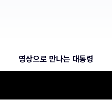
영상으로 만나는 대통령
[화면
자막]
2026.
08
.06.
폭염
·